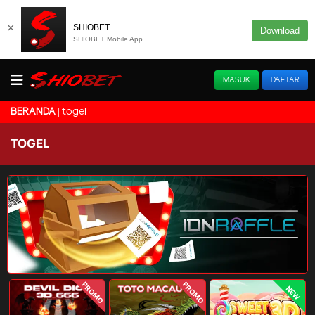
×
SHIOBET
Download
SHIOBET Mobile App
MASUK
DAFTAR
togel
BERANDA
TOGEL
PROMO
PROMO
NEW