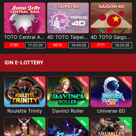
TOTO Central Asia
4D TOTO Taipei POOLS
4D TOTO Saigon POOLS
2189
8678
2171
17:23:25
16:49:25
19:24:25
IDN E-LOTTERY
PROMO
PROMO
PROMO
Roulette Trinity
Davinci Roller
Universe 6D
NEW
NEW
NEW