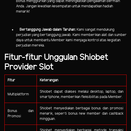
bonus menggiurkan yang dapat meningkatkan pengalaman bermain
Anda. Jangan lewatkan kesempatan untuk mendapatkan hadiah
menarik!
Bertanggung Jawab dalam Taruhan:
Kami sangat mendukung
perjudian yang bertanggung jawab. Kami memberikan alat dan sumber
daya untuk membantu Member kami menjaga kontrol atas kegiatan
perjudian mereka.
Fitur-fitur Unggulan Shiobet
Provider Slot
Fitur
Keterangan
Shiobet dapat diakses melalui desktop, laptop, dan
Multiplatform
smartphone, memberikan fleksibilitas pada Member.
Shiobet menyediakan berbagai bonus dan promosi
Bonus dan
menarik, seperti bonus new member dan cashback
Promosi
mingguan.
Shiobet menyediakan berbagai metode transaksi