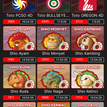
Toto PCSO 4D
Toto BULLSEYE 4D
Toto OREGON 4D
2884
9385
9723
18:24:25
11:9:25
7:9:25
Shio Ayam
Shio Monyet
Shio Kambing
1684
0939
1405
14:54:25
11:54:25
13:54:25
Shio Kuda
Shio Naga
Shio Kelinci
7811
9989
7114
16:54:25
17:54:25
19:54:25