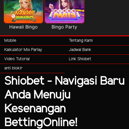
Hawaii Bingo
Bingo Party
Mobile
Tentang Kami
Kalkulator Mix Parlay
Jadwal Bank
Video Tutorial
Link Shiobet
anti blokir
Shiobet - Navigasi Baru
Anda Menuju
Kesenangan
BettingOnline!